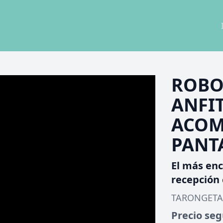
ROBO
ANFI
ACOM
PANT
El más enc
recepción 
TARONGETA
Precio se