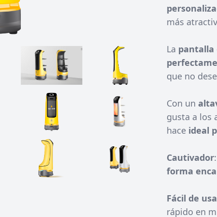
personaliz
más atractiv
La
pantalla
perfectamen
que no desen
Con un
alta
gusta a los 
hace
ideal p
Cautivador
forma encan
Fácil de usa
rápido en m