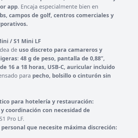
por app
. Encaja especialmente bien en
ubs, campos de golf, centros comerciales y
porativos.
ini / S1 Mini LF
 idea de
uso discreto para camareros y
ligeras
:
48 g de peso, pantalla de 0,88”,
e 16 a 18 horas, USB-C, auricular incluido
pensado para
pecho, bolsillo o cinturón sin
tico para hotelería y restauración:
 y coordinación con necesidad de
S1 Pro LF.
y personal que necesite máxima discreción: