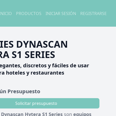
INICIO
PRODUCTOS
INICIAR SESIÓN
REGISTRARSE
IES DYNASCAN
A S1 SERIES
egantes, discretos y fáciles de usar
ra hoteles y restaurantes
gún Presupuesto
Solicitar presupuesto
 Dynascan Hytera S1 Series
son
equipos