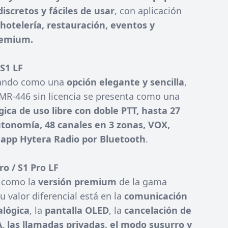
iscretos y fáciles de usar
, con aplicación
hotelería, restauración, eventos y
remium.
 S1 LF
jando como una
opción elegante y sencilla
,
MR-446 sin licencia se presenta como una
gica de uso libre con doble PTT, hasta 27
tonomía, 48 canales en 3 zonas, VOX,
 app Hytera Radio por Bluetooth
.
ro / S1 Pro LF
 como la
versión premium
de la gama
 valor diferencial está en la
comunicación
alógica
, la
pantalla OLED
, la
cancelación de
A, las llamadas privadas, el modo susurro y