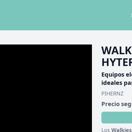
WALK
HYTER
Equipos el
ideales pa
PIHERNZ
Precio se
Los
Walkies