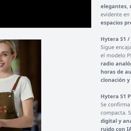
elegantes, d
evidente en
espacios p
Hytera S1 /
Sigue enca
el modelo P
radio analó
horas de au
clonación y
Hytera S1 P
Se confirma
compacta. Su
digital y an
ruido con I