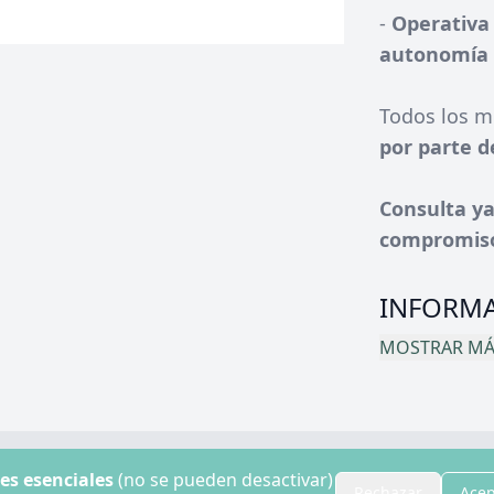
-
Operativa 
autonomía 
Todos los m
por parte 
Consulta ya
compromiso
INFORMA
MOSTRAR MÁS
© 2024 Disruptive Hotels. Todos los derechos reservados.
es esenciales
(no se pueden desactivar)
Contacto
Rechazar
Acep