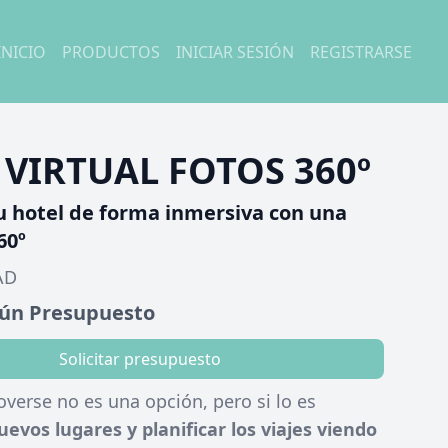
INICIO
PRODUCTOS
INICIAR SESIÓN
REGISTRARSE
VIRTUAL FOTOS 360º
u hotel de forma inmersiva con una
60º
AD
gún Presupuesto
Solicitar presupuesto
overse no es una opción, pero si lo es
uevos lugares y planificar los viajes viendo