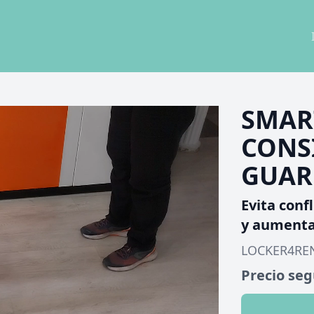
SMAR
CONS
GUAR
Evita conf
y aumenta 
LOCKER4RE
Precio se