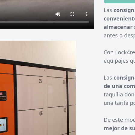
Las
consign
conveniente
almacenar 
antes o desp
Con Lock4re
equipajes q
Las
consign
de una comb
taquilla don
una tarifa p
De este mod
mejor de su