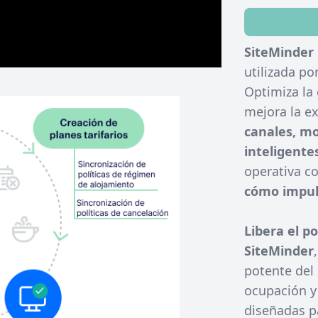
SiteMinder
utilizada p
Optimiza la
mejora la e
canales, mo
inteligente
operativa c
cómo impuls
Libera el p
SiteMinder
potente del 
ocupación y
diseñadas p