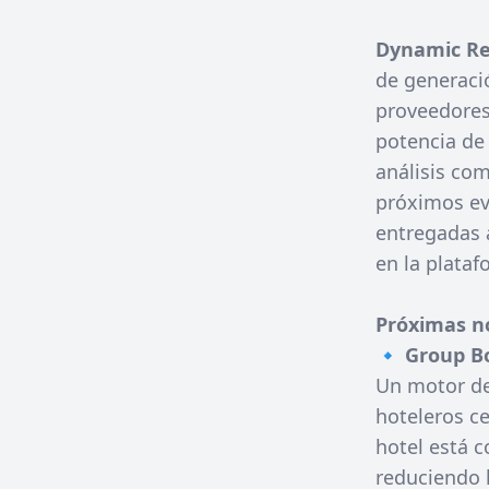
Dynamic Re
de generaci
proveedores
potencia de 
análisis co
próximos ev
entregadas a
en la plataf
Próximas n
🔹
Group B
Un motor de
hoteleros cen
hotel está 
reduciendo 