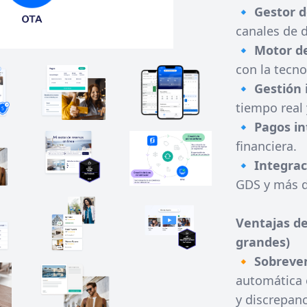
🔹
Gestor d
canales de d
🔹
Motor de
con la tecn
🔹
Gestión 
tiempo real
🔹
Pagos in
financiera.
🔹
Integrac
GDS y más d
Ventajas de
grandes)
🔸
Sobreve
automática 
y discrepanc