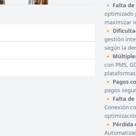
🔸
Falta de
optimizado 
maximizar i
🔸
Dificulta
gestión inte
según la d
🔸
Múltiple
con PMS, GD
plataformas
🔸
Pagos co
pagos segur
🔸
Falta de 
Conexión co
optimizació
🔸
Pérdida 
Automatizac