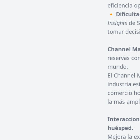
eficiencia o
🔸
Dificult
Insights
de S
tomar decisi
Channel
Ma
reservas co
mundo.
El Channel 
industria es
comercio hot
la más ampl
Interaccion
huésped.
Mejora la e