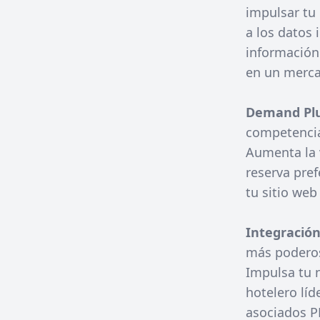
impulsar tu
a los datos 
información 
en un merca
Demand Plu
competencia
Aumenta la v
reserva pref
tu sitio web
Integració
más poderos
Impulsa tu 
hotelero lí
asociados P