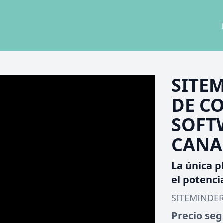
SITE
DE C
SOFT
CANA
La única p
el potenci
SITEMINDE
Precio se