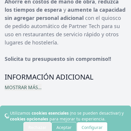
Ahorre en costos de mano de obra
,
reduzca
los tiempos de espera
y
aumente la capacidad
sin agregar personal adicional
con el quiosco
de pedido automático de Partner Tech para su
uso en restaurantes de servicio rápido y otros
lugares de hostelería.
Solicita tu presupuesto sin compromiso!!
INFORMACIÓN ADICIONAL
MOSTRAR MÁS...
Utilizamos
cookies esenciales
(no se pueden desactivar) y
© 2024 Disruptive Hotels. Todos los derechos reservados.
cookies opcionales
para mejorar tu experiencia.
Contacto
Rechazar
Aceptar
Configurar