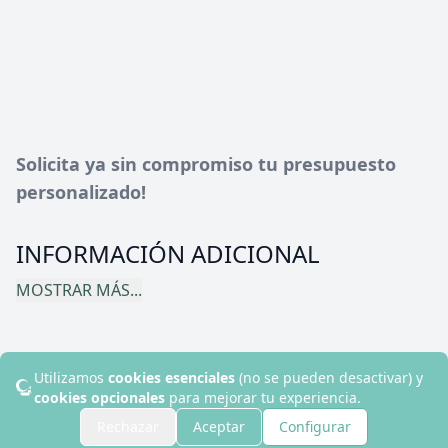
Solicita ya sin compromiso tu presupuesto
personalizado!
INFORMACIÓN ADICIONAL
MOSTRAR MÁS...
Utilizamos
cookies esenciales
(no se pueden desactivar) y
© 2024 Disruptive Hotels. Todos los derechos reservados.
cookies opcionales
para mejorar tu experiencia.
Contacto
Rechazar
Aceptar
Configurar