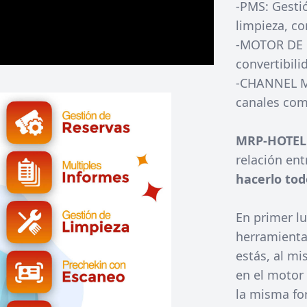
-PMS: Gestió
limpieza, c
-MOTOR DE R
convertibili
-CHANNEL M
canales com
MRP-HOTEL
relación ent
hacerlo tod
En primer lu
herramienta
estás, al m
en el motor
la misma fo