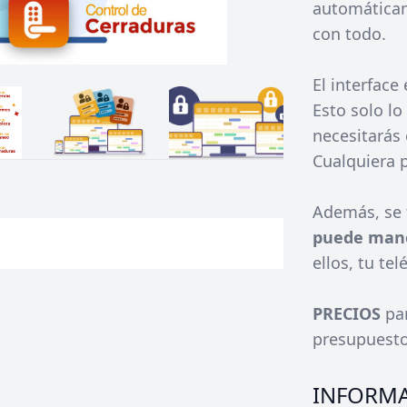
automáticame
con todo.
El interface
Esto solo lo
necesitarás 
Cualquiera 
Además, se 
puede manej
ellos, tu te
PRECIOS
pa
presupuesto
INFORMA