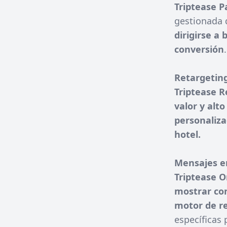
Triptease P
gestionada 
dirigirse a
conversión
.
Retargetin
Triptease R
valor y alt
personaliza
hotel.
Mensajes en
Triptease 
mostrar con
motor de r
específicas 