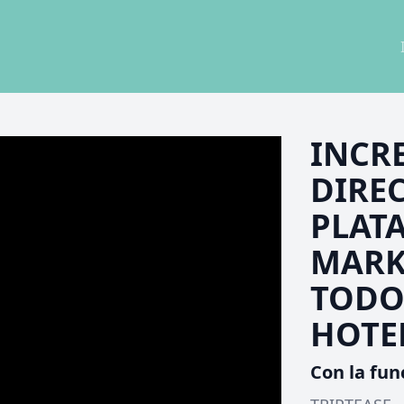
INCR
DIRE
PLAT
MARK
TODO
HOTE
Con la fun