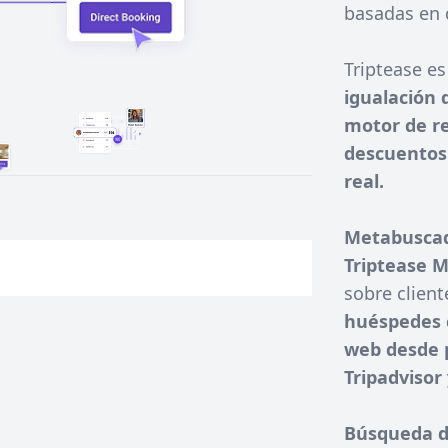
basadas en 
Triptease e
igualación 
motor de r
descuentos 
real.
Metabusca
Triptease 
sobre client
huéspedes c
web desde 
Tripadvisor
Búsqueda d