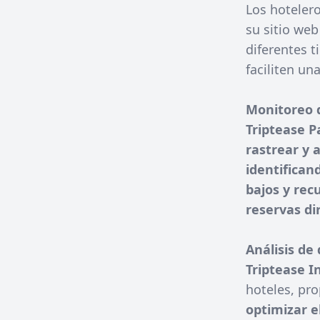
Los hoteler
su sitio web
diferentes 
faciliten un
Monitoreo 
Triptease P
rastrear y 
identifican
bajos y rec
reservas di
Análisis de
Triptease I
hoteles, pr
optimizar e