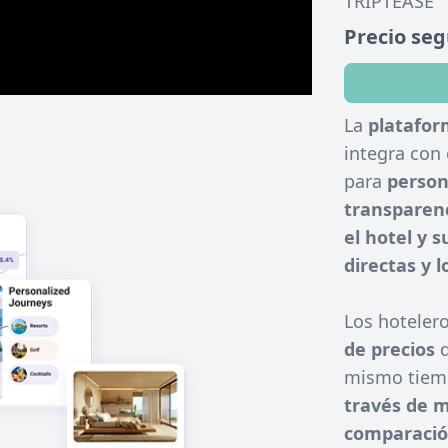
TRIPTEASE
Precio se
La
platafor
integra con 
para
persona
transparenc
el hotel y 
directas y l
Los hoteler
de precios
d
mismo tie
través de m
comparació