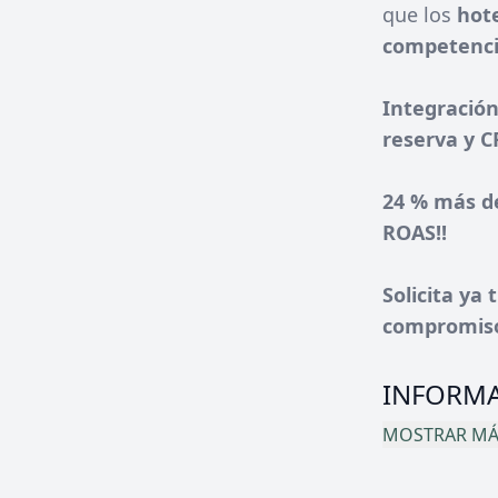
que los
hot
competenci
Integració
reserva y 
24 % más d
ROAS!!
Solicita ya
compromiso
INFORMA
MOSTRAR MÁS