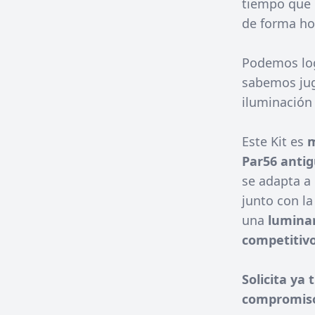
tiempo que h
de forma h
Podemos lo
sabemos juga
iluminación 
Este Kit es
m
Par56 anti
se adapta a
junto con l
una
luminar
competitivo
Solicita ya
compromis