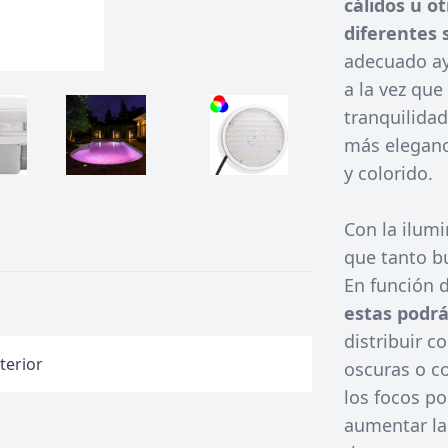
cálidos u o
diferentes 
adecuado ay
a la vez que
tranquilidad
más eleganc
y colorido.
Con la ilum
que tanto b
En función 
estas podrá
distribuir c
terior
oscuras o co
los focos po
aumentar la