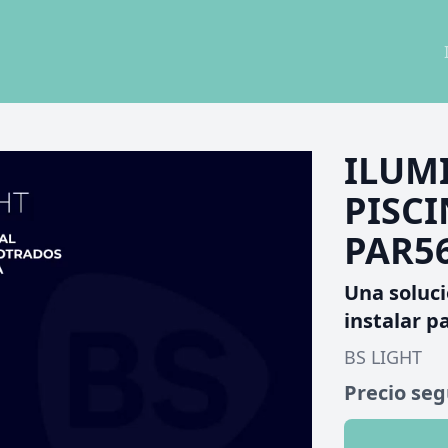
ILUM
PISCI
PAR5
Una soluci
instalar p
BS LIGHT
Precio se