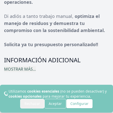
operaciones.
Di adiós a tanto trabajo manual,
optimiza el
manejo de residuos y demuestra tu
compromiso con la sostenibilidad ambiental.
Solicita ya tu presupuesto personalizado!!
INFORMACIÓN ADICIONAL
MOSTRAR MÁS...
Utilizamos
cookies esenciales
(no se pueden desactivar) y
© 2024 Disruptive Hotels. Todos los derechos reservados.
cookies opcionales
para mejorar tu experiencia.
Contacto
Rechazar
Aceptar
Configurar
Aviso Legal
Política de Cookies
Política de Privacidad