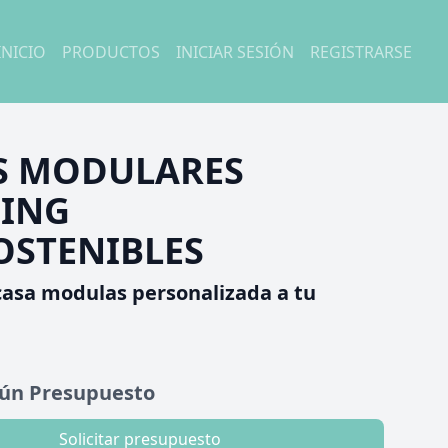
INICIO
PRODUCTOS
INICIAR SESIÓN
REGISTRARSE
S MODULARES
ING
OSTENIBLES
casa modulas personalizada a tu
gún Presupuesto
Solicitar presupuesto