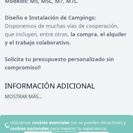
Modelos: M5, M5L, M7, M7L.
Diseño e Instalación de Campings:
Disponemos de muchas vías de cooperación,
que incluyen, entre otras,
la compra, el alquiler
y el trabajo colaborativo.
Solicita tu presupuesto personalizado sin
compromiso!!
INFORMACIÓN ADICIONAL
MOSTRAR MÁS...
Utilizamos
cookies esenciales
(no se pueden desactivar) y
© 2024 Disruptive Hotels. Todos los derechos reservados.
cookies opcionales
para mejorar tu experiencia.
Contacto