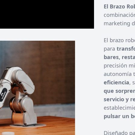
El Brazo R
combinación 
marketing d
El brazo ro
para
transf
bares, rest
precisión m
autonomía t
eficiencia
, 
que sorpren
servicio y r
establecimi
pulsar un b
Diseñado par