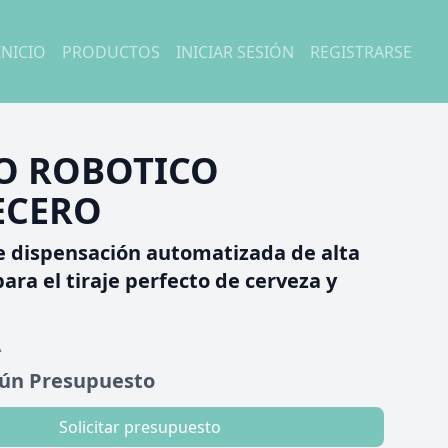
INICIO
PRODUCTOS
INICIAR SESIÓN
REGISTRARSE
O ROBOTICO
ECERO
e dispensación automatizada de alta
para el tiraje perfecto de cerveza y
A
gún Presupuesto
Solicitar presupuesto