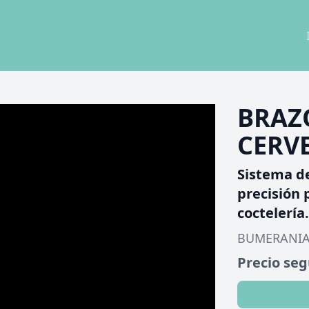
BRAZ
CERV
Sistema d
precisión 
coctelería.
BUMERANI
Precio se