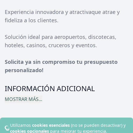
Experiencia innovadora y atractivaque atrae y
fideliza a los clientes.
Solución ideal para aeropuertos, discotecas,
hoteles, casinos, cruceros y eventos.
Solicita ya sin compromiso tu presupuesto
personalizado!
INFORMACIÓN ADICIONAL
MOSTRAR MÁS...
Utilizamos
cookies esenciales
(no se pueden desactivar) y
© 2024 Disruptive Hotels. Todos los derechos reservados.
cookies opcionales
para mejorar tu experiencia.